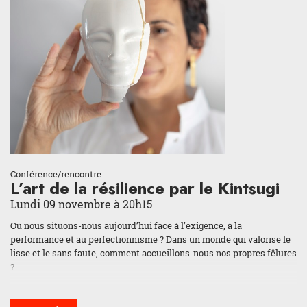
A nous d’en prendre soin et de ne pas rompre le fil.
Cette conférence est donnée par
Francis Rosillon
, Docteur en
Sciences de l’environnement, Chef de travaux honoraire de
l’Université de Liège (campus d’Arlon).
Conférence/rencontre
L’art de la résilience par le Kintsugi
Lundi 09 novembre à 20h15
Où nous situons-nous aujourd’hui face à l’exigence, à la
performance et au perfectionnisme ? Dans un monde qui valorise le
lisse et le sans faute, comment accueillons-nous nos propres fêlures
?
Le Kintsugi, cet art ancestral japonais, nous propose une autre voie.
Plutôt que de cacher les ruptures, cette méthode consiste à réparer