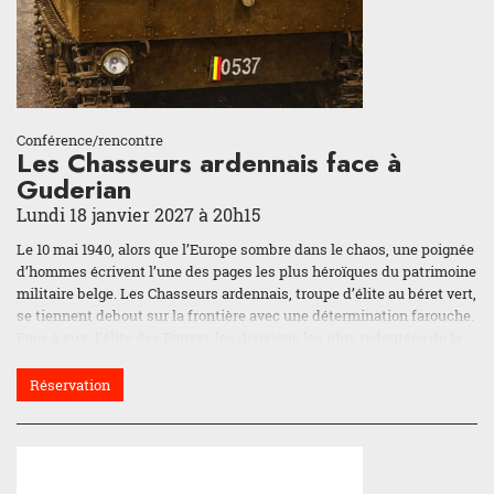
Conférence/rencontre
Les Chasseurs ardennais face à
Guderian
Lundi 18 janvier 2027 à 20h15
Le 10 mai 1940, alors que l’Europe sombre dans le chaos, une poignée
d’hommes écrivent l’une des pages les plus héroïques du patrimoine
militaire belge. Les Chasseurs ardennais, troupe d’élite au béret vert,
se tiennent debout sur la frontière avec une détermination farouche.
Face à eux, l’élite des Panzer, les divisions les plus redoutées de la
Wehrmacht, commandées par des noms qui deviendront légendaires
: Rommel, Guderian… Pourtant, dans les forêts d’Arlon, de
Réservation
Martelange, de Fauvillers ou de Bodange, ce sont bien des Belges qui
tiennent tête. Ils cognent fort au point de retarder l’avancée
allemande avec un courage qui force encore aujourd’hui l’admiration.
Cette conférence vous plongera dans cette bataille des frontières