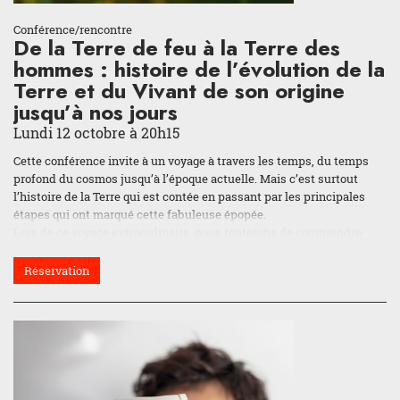
Conférence/rencontre
De la Terre de feu à la Terre des
hommes : histoire de l’évolution de la
Terre et du Vivant de son origine
jusqu’à nos jours
Lundi 12 octobre à 20h15
Cette conférence invite à un voyage à travers les temps, du temps
profond du cosmos jusqu’à l’époque actuelle. Mais c’est surtout
l’histoire de la Terre qui est contée en passant par les principales
étapes qui ont marqué cette fabuleuse épopée.
Lors de ce voyage extraordinaire, nous tenterons de comprendre
l’histoire de la Terre et l’évolution de la vie, de la formation de notre
planète jusqu’à nos jours. Parmi les planètes du système solaire, le
Réservation
vivant a ensemencé la Terre alors qu’elle n’était âgée que de 800
millions d’années. Cette vie fragile a traversé toutes les épreuves et
il s’en est fallu de peu pour qu’elle s’arrête. Elle a été plus forte que
les glaciations, elle a résisté au volcanisme et à l’impact d’une
météorite. Elle a survécu à cinq extinctions de masse tout en
perdant une multitude d’espèces animales et végétales. Mais
inlassablement, le vivant est parvenu jusqu’à nous, les humains.