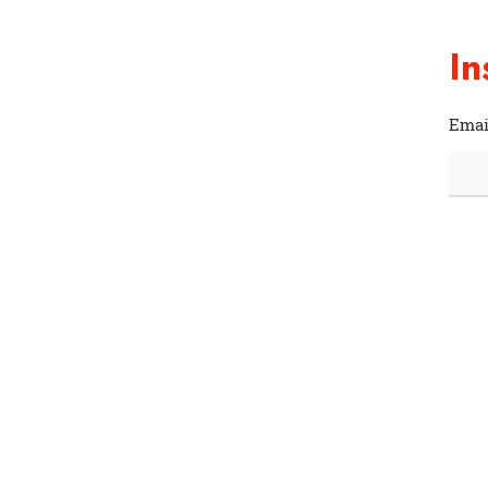
In
Emai
Facebook
Instagram