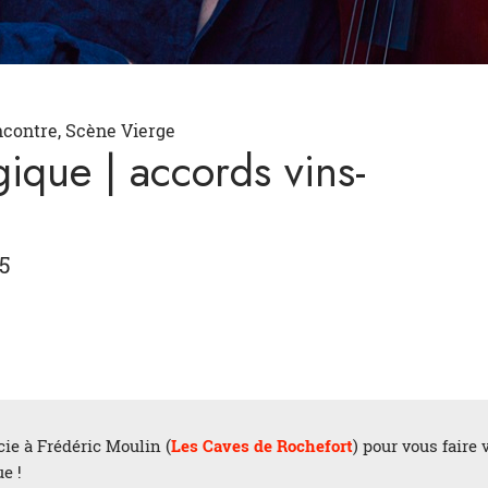
ncontre, Scène Vierge
ique | accords vins-
5
cie à Frédéric Moulin (
Les Caves de Rochefort
) pour vous fair
e !