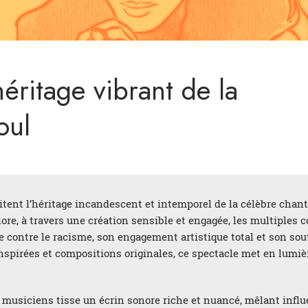
éritage vibrant de la
oul
visitent l’héritage incandescent et intemporel de la célèbre cha
lore, à travers une création sensible et engagée, les multiples c
te contre le racisme, son engagement artistique total et son s
nspirées et compositions originales, ce spectacle met en lumièr
 musiciens tisse un écrin sonore riche et nuancé, mêlant influ