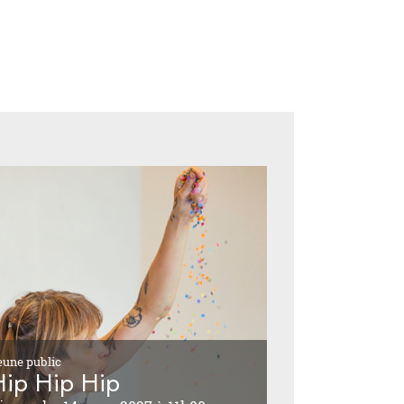
eune public
Hip Hip Hip