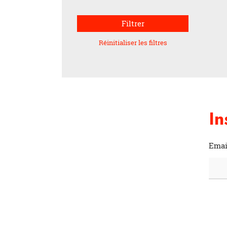
Filtrer
Réinitialiser les filtres
In
Emai